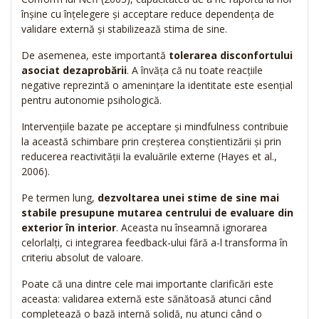
înșine cu înțelegere și acceptare reduce dependența de
validare externă și stabilizează stima de sine.
De asemenea, este importantă
tolerarea disconfortului
asociat dezaprobării
. A învăța că nu toate reacțiile
negative reprezintă o amenințare la identitate este esențial
pentru autonomie psihologică.
Intervențiile bazate pe acceptare și mindfulness contribuie
la această schimbare prin creșterea conștientizării și prin
reducerea reactivității la evaluările externe (Hayes et al.,
2006).
Pe termen lung,
dezvoltarea unei stime de sine mai
stabile presupune mutarea centrului de evaluare din
exterior în interior
. Aceasta nu înseamnă ignorarea
celorlalți, ci integrarea feedback-ului fără a-l transforma în
criteriu absolut de valoare.
Poate că una dintre cele mai importante clarificări este
aceasta: validarea externă este sănătoasă atunci când
completează o bază internă solidă, nu atunci când o