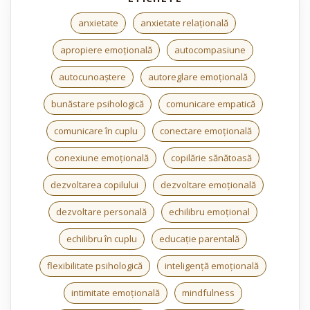
anxietate
anxietate relațională
apropiere emoțională
autocompasiune
autocunoaștere
autoreglare emoțională
bunăstare psihologică
comunicare empatică
comunicare în cuplu
conectare emoțională
conexiune emoțională
copilărie sănătoasă
dezvoltarea copilului
dezvoltare emoțională
dezvoltare personală
echilibru emoțional
echilibru în cuplu
educație parentală
flexibilitate psihologică
inteligență emoțională
intimitate emoțională
mindfulness