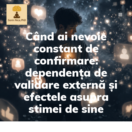
Skip
to
content
Când ai nevoie
constant de
confirmare:
dependența de
validare externă și
efectele asupra
stimei de sine