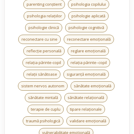
parenting conștient
psihologia copilului
psihologia relațiilor
psihologie aplicată
psihologie clinică
psihologie cognitivă
reconectare cu sine
reconectare emoțională
reflecție personală
reglare emoțională
relația părinte-copil
relația părinte–copil
relații sănătoase
siguranță emoțională
sistem nervos autonom
sănătate emoțională
sănătate mintală
sănătate relațională
terapie de cuplu
tipare relaționale
traumă psihologică
validare emoțională
vulnerabilitate emoțională