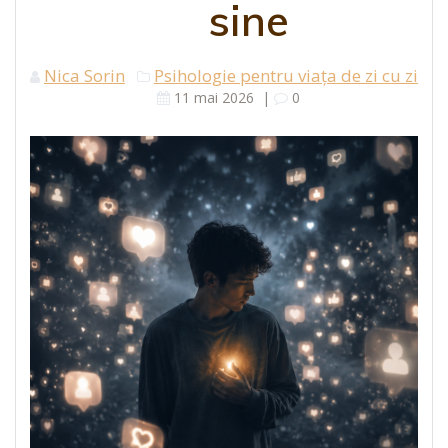
sine
Nica Sorin
Psihologie pentru viața de zi cu zi
11 mai 2026
|
0