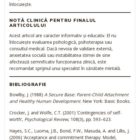
înlocuiește.
NOTĂ CLINICĂ PENTRU FINALUL
ARTICOLULUI
Acest articol are caracter informativ și educativ. El nu
înlocuiește evaluarea psihologică, psihoterapia sau
consultul medical. Dacă nevoia de validare externă,
anxietatea socială sau instabilitatea stimei de sine
afectează semnificativ funcționarea zilnică, este
recomandat sprijinul unui specialist în sănătate mintală.
BIBLIOGRAFIE
Bowlby, J. (1988)
A Secure Base: Parent-Child Attachment
and Healthy Human Development
. New York: Basic Books.
Crocker, J. and Wolfe, C.T. (2001) ‘Contingencies of self-
worth’,
Psychological Review
, 108(3), pp. 593–623.
Hayes, S.C., Luoma, J.B., Bond, F.W., Masuda, A. and Lillis, J.
(2006) ‘Acceptance and commitment therapy: Model,