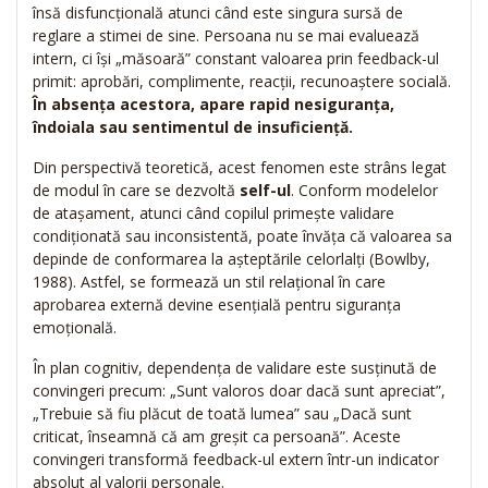
însă disfuncțională atunci când este singura sursă de
reglare a stimei de sine. Persoana nu se mai evaluează
intern, ci își „măsoară” constant valoarea prin feedback-ul
primit: aprobări, complimente, reacții, recunoaștere socială.
În absența acestora, apare rapid nesiguranța,
îndoiala sau sentimentul de insuficiență.
Din perspectivă teoretică, acest fenomen este strâns legat
de modul în care se dezvoltă
self-ul
. Conform modelelor
de atașament, atunci când copilul primește validare
condiționată sau inconsistentă, poate învăța că valoarea sa
depinde de conformarea la așteptările celorlalți (Bowlby,
1988). Astfel, se formează un stil relațional în care
aprobarea externă devine esențială pentru siguranța
emoțională.
În plan cognitiv, dependența de validare este susținută de
convingeri precum: „Sunt valoros doar dacă sunt apreciat”,
„Trebuie să fiu plăcut de toată lumea” sau „Dacă sunt
criticat, înseamnă că am greșit ca persoană”. Aceste
convingeri transformă feedback-ul extern într-un indicator
absolut al valorii personale.