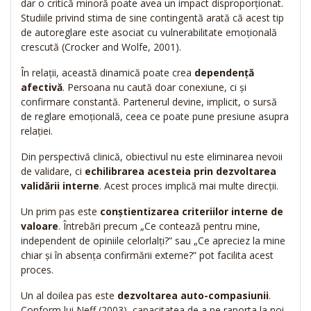
dar o critică minoră poate avea un impact disproporționat.
Studiile privind stima de sine contingentă arată că acest tip
de autoreglare este asociat cu vulnerabilitate emoțională
crescută (Crocker and Wolfe, 2001).
În relații, această dinamică poate crea
dependență
afectivă
. Persoana nu caută doar conexiune, ci și
confirmare constantă. Partenerul devine, implicit, o sursă
de reglare emoțională, ceea ce poate pune presiune asupra
relației.
Din perspectivă clinică, obiectivul nu este eliminarea nevoii
de validare, ci
echilibrarea acesteia prin dezvoltarea
validării interne
. Acest proces implică mai multe direcții.
Un prim pas este
conștientizarea criteriilor interne de
valoare
. Întrebări precum „Ce contează pentru mine,
independent de opiniile celorlalți?” sau „Ce apreciez la mine
chiar și în absența confirmării externe?” pot facilita acest
proces.
Un al doilea pas este
dezvoltarea auto-compasiunii
.
Conform lui Neff (2003), capacitatea de a ne raporta la noi