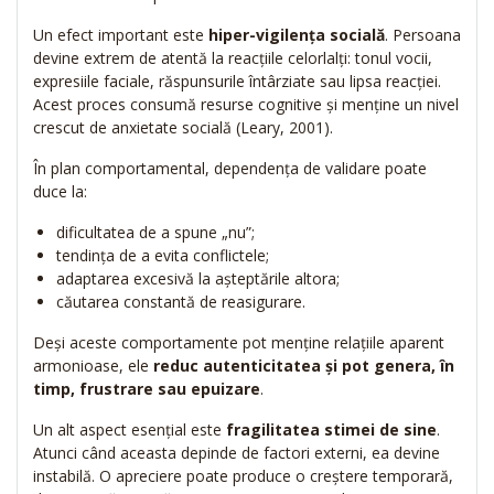
Un efect important este
hiper-vigilența socială
. Persoana
devine extrem de atentă la reacțiile celorlalți: tonul vocii,
expresiile faciale, răspunsurile întârziate sau lipsa reacției.
Acest proces consumă resurse cognitive și menține un nivel
crescut de anxietate socială (Leary, 2001).
În plan comportamental, dependența de validare poate
duce la:
dificultatea de a spune „nu”;
tendința de a evita conflictele;
adaptarea excesivă la așteptările altora;
căutarea constantă de reasigurare.
Deși aceste comportamente pot menține relațiile aparent
armonioase, ele
reduc autenticitatea și pot genera, în
timp, frustrare sau epuizare
.
Un alt aspect esențial este
fragilitatea stimei de sine
.
Atunci când aceasta depinde de factori externi, ea devine
instabilă. O apreciere poate produce o creștere temporară,