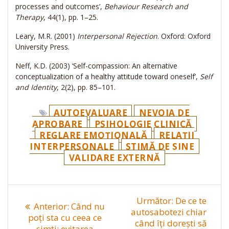
processes and outcomes’,
Behaviour Research and
Therapy
, 44(1), pp. 1–25.
Leary, M.R. (2001)
Interpersonal Rejection
. Oxford: Oxford
University Press.
Neff, K.D. (2003) ‘Self-compassion: An alternative
conceptualization of a healthy attitude toward oneself’,
Self
and Identity
, 2(2), pp. 85–101.
AUTOEVALUARE
NEVOIA DE
APROBARE
PSIHOLOGIE CLINICĂ
REGLARE EMOȚIONALĂ
RELAȚII
INTERPERSONALE
STIMĂ DE SINE
VALIDARE EXTERNĂ
Navigare
Articolul
Următor:
De ce te
Articolul
Anterior:
Când nu
în
următor:
autosabotezi chiar
anterior:
poți sta cu ceea ce
când îți dorești să
simți: evitarea