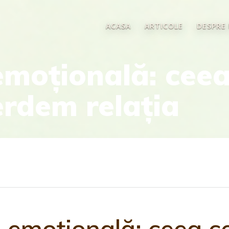
ACASA
ARTICOLE
DESPRE
moțională: ceea
erdem relația
 emoțională: ceea c