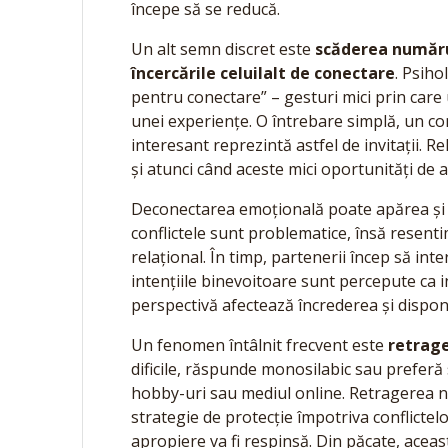
începe să se reducă.
Un alt semn discret este
scăderea număru
încercările celuilalt de conectare
. Psiho
pentru conectare” – gesturi mici prin care 
unei experiențe. O întrebare simplă, un c
interesant reprezintă astfel de invitații. R
și atunci când aceste mici oportunități de
Deconectarea emoțională poate apărea și
conflictele sunt problematice, însă resent
relațional. În timp, partenerii încep să int
intențiile binevoitoare sunt percepute ca i
perspectivă afectează încrederea și dispon
Un fenomen întâlnit frecvent este
retrage
dificile, răspunde monosilabic sau preferă 
hobby-uri sau mediul online. Retragerea nu
strategie de protecție împotriva conflictel
apropiere va fi respinsă. Din păcate, aceas