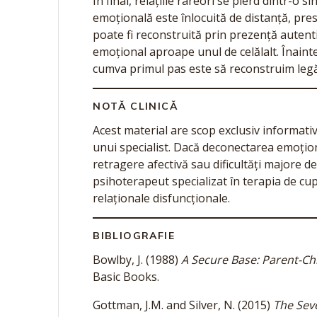
În final, relațiile rareori se pierd dintr-o
emoțională este înlocuită de distanță, pre
poate fi reconstruită prin prezență autent
emoțional aproape unul de celălalt. Înaint
cumva primul pas este să reconstruim legă
NOTĂ CLINICĂ
Acest material are scop exclusiv informativ
unui specialist. Dacă deconectarea emoționa
retragere afectivă sau dificultăți majore d
psihoterapeut specializat în terapia de cupl
relaționale disfuncționale.
BIBLIOGRAFIE
Bowlby, J. (1988)
A Secure Base: Parent-C
Basic Books.
Gottman, J.M. and Silver, N. (2015)
The Sev