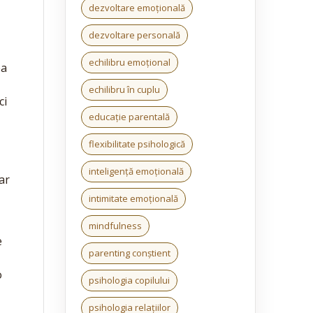
dezvoltare emoțională
dezvoltare personală
echilibru emoțional
ea
echilibru în cuplu
ci
educație parentală
flexibilitate psihologică
inteligență emoțională
ar
intimitate emoțională
mindfulness
e
parenting conștient
o
psihologia copilului
psihologia relațiilor