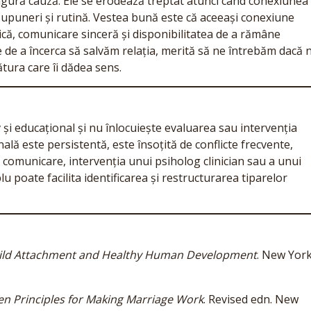
 singură cauză. Ele se erodează treptat atunci când conexiunea
supuneri și rutină. Vestea bună este că aceeași conexiune
ică, comunicare sinceră și disponibilitatea de a rămâne
e de a încerca să salvăm relația, merită să ne întrebăm dacă 
tura care îi dădea sens.
 și educațional și nu înlocuiește evaluarea sau intervenția
lă este persistentă, este însoțită de conflicte frecvente,
e comunicare, intervenția unui psiholog clinician sau a unui
u poate facilita identificarea și restructurarea tiparelor
hild Attachment and Healthy Human Development
. New York
en Principles for Making Marriage Work
. Revised edn. New