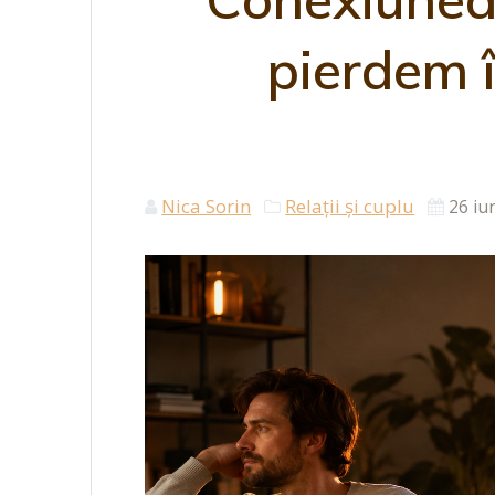
pierdem 
Nica Sorin
Relații și cuplu
26 iu