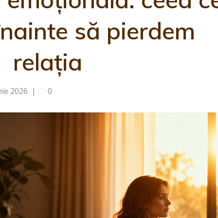
înainte să pierdem
relația
nie 2026
|
0