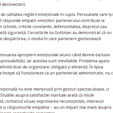
l deconectării.
e calitatea reglării emoționale în cuplu. Persoanele care își
ot răspunde empatic emoțiilor partenerului contribuie la
 schimb, criticile constante, defensivitatea, disprețul sau
astă siguranță. Cercetările lui Gottman au demonstrat că nu
ine despărțirea, ci modul în care partenerii gestionează
minuarea apropierii emoționale atunci când devine exclusiv
ponsabilități, iar acestea sunt inevitabile. Problema apare
finită doar de organizare, obligații și eficiență. În lipsa
 începe să funcționeze ca un parteneriat administrativ, nu 
moțională nu este menținută prin gesturi spectaculoase, ci
Studiile asupra satisfacției maritale arată că micile
ă, contactul vizual, exprimarea recunoștinței, interesul
lui și răspunsurile empatice – au un impact mai mare asupra