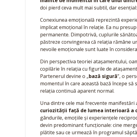
înainte de momentul în care unul dintr
doi pierd ceva mult mai subtil, dar esențial
Conexiunea emoțională reprezintă experienț
implicat emoțional în relație. Ea nu presu
permanente. Dimpotrivă, cuplurile sănătoase
păstreze convingerea că relația rămâne un 
nevoile emoționale sunt luate în considera
Din perspectiva teoriei atașamentului, oame
copilărie în relația cu figurile de atașament
Partenerul devine o „
bază sigură
”, o per
momentul în care această bază începe să se
relația continuă aparent normal.
Una dintre cele mai frecvente manifestări 
curiozității față de lumea interioară a c
gândurile, emoțiile și experiențele reciproc
devin predominant funcționale: cine merge l
plătite sau ce urmează în programul săpt