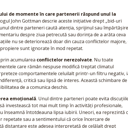
lui de momente în care partenerii răspund unul la
logul John Gottman descrie aceste inițiative drept „bid-uri
unul dintre parteneri caută atenția, sprijinul sau împărtășir
omentariu despre ziua petrecută sau dorința de a arăta ceva
elațiile nu se deteriorează doar din cauza conflictelor majore, 
 apropiere sunt ignorate în mod repetat.
 prin acumularea
conflictelor nerezolvate
. Nu toate
imentele care rămân nespuse modifică treptat climatul
erpreteze comportamentele celuilalt printr-un filtru negativ, i
ndiferență, critică sau lipsă de interes. Această schimbare de
ibilitatea de a comunica deschis.
rea emoțională
. Unul dintre parteneri poate evita discuțiil
să investească tot mai mult timp în activități profesionale,
 înseamnă întotdeauna lipsa iubirii. Uneori, ea reprezintă 
or repetate sau a sentimentului că orice încercare de
tă distanțare este adesea interpretată de celălalt drept