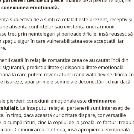
e parteneri decide să plece
. Înainte de a pierde relația, cei
:
conexiunea emoțională.
a subiectivă de a simți că celălalt este prezent, receptiv și
pune absența conflictelor sau existența unei armonii
 trec prin neînțelegeri și perioade dificile, însă reușesc să
spațiu sigur în care vulnerabilitatea este acceptată, iar
re.
nii caută în relațiile romantice ceea ce au căutat încă din
: siguranță, predictibilitate și disponibilitate emoțională.
soană la care putem reveni atunci când viața devine dificilă. În
 fisureze, apar primele semne ale deconectării, chiar dacă
ale pierderii conexiunii emoționale este
diminuarea
eluilalt
. La începutul relației, partenerii sunt interesați de
e. În timp, dacă această curiozitate dispare, conversațiile
a cumpărături, cine ia copilul de la școală, ce facturi trebui
ămânii. Comunicarea continuă, însă apropierea emoțională