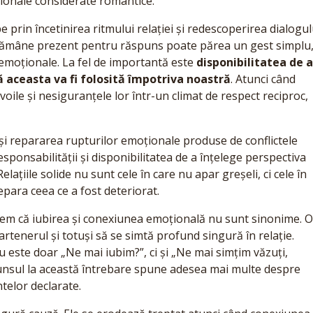
azionale considerate romantice.
prin încetinirea ritmului relației și redescoperirea dialogul
 a rămâne prezent pentru răspuns poate părea un gest simplu
 emoționale. La fel de importantă este
disponibilitatea de 
 aceasta va fi folosită împotriva noastră
. Atunci când
voile și nesiguranțele lor într-un climat de respect reciproc,
și repararea rupturilor emoționale produse de conflictele
ponsabilității și disponibilitatea de a înțelege perspectiva
Relațiile solide nu sunt cele în care nu apar greșeli, ci cele în
epara ceea ce a fost deteriorat.
egem că iubirea și conexiunea emoțională nu sunt sinonime. 
rtenerul și totuși să se simtă profund singură în relație.
este doar „Ne mai iubim?”, ci și „Ne mai simțim văzuți,
ăspunsul la această întrebare spune adesea mai multe despre
ntelor declarate.