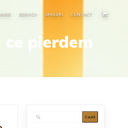
 MINE
SERVICII
GHIDURI
CONTACT
 ce pierdem
Caută
e