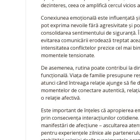
dezinteres, ceea ce amplifică cercul vicios a
Conexiunea emoțională este influențată și d
pot exprima nevoile fără agresivitate și p
consolidarea sentimentului de siguranță. În
evitarea comunicării erodează treptat ace
intensitatea conflictelor prezice cel mai b
momentele tensionate.
De asemenea, rutina poate contribui la di
funcțională. Viața de familie presupune res
atunci când întreaga relație ajunge să fie de
momentelor de conectare autentică, relația
o relație afectivă.
Este important de înțeles că apropierea e
prin consecvența interacțiunilor cotidiene. 
manifestări de afecțiune – ascultarea atent
pentru experiențele zilnice ale parteneru