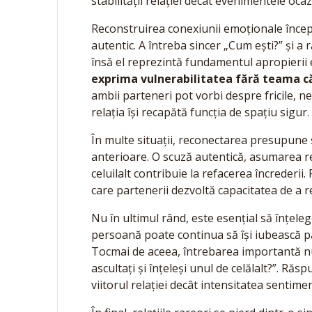
stabilității relației decât evenimentele oc
Reconstruirea conexiunii emoționale începe 
autentic. A întreba sincer „Cum ești?” și
însă el reprezintă fundamentul apropierii
exprima vulnerabilitatea fără teama că
ambii parteneri pot vorbi despre fricile, ne
relația își recapătă funcția de spațiu sigur.
În multe situații, reconectarea presupune 
anterioare. O scuză autentică, asumarea res
celuilalt contribuie la refacerea încrederii. 
care partenerii dezvoltă capacitatea de a r
Nu în ultimul rând, este esențial să înțel
persoană poate continua să își iubească pa
Tocmai de aceea, întrebarea importantă nu 
ascultați și înțeleși unul de celălalt?”. R
viitorul relației decât intensitatea sentime