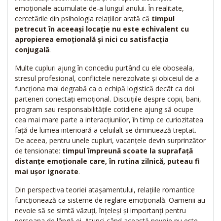
emoționale acumulate de-a lungul anului. În realitate,
cercetările din psihologia relațiilor arată că
timpul
petrecut în aceeași locație nu este echivalent cu
apropierea emoțională și nici cu satisfacția
conjugală
.
Multe cupluri ajung în concediu purtând cu ele oboseala,
stresul profesional, conflictele nerezolvate și obiceiul de a
funcționa mai degrabă ca o echipă logistică decât ca doi
parteneri conectați emoțional. Discuțiile despre copii, bani,
program sau responsabilitățile cotidiene ajung să ocupe
cea mai mare parte a interacțiunilor, în timp ce curiozitatea
față de lumea interioară a celuilalt se diminuează treptat.
De aceea, pentru unele cupluri, vacanțele devin surprinzător
de tensionate:
timpul împreună scoate la suprafață
distanțe emoționale care, în rutina zilnică, puteau fi
mai ușor ignorate
.
Din perspectiva teoriei atașamentului, relațiile romantice
funcționează ca sisteme de reglare emoțională. Oamenii au
nevoie să se simtă văzuți, înțeleși și importanți pentru
persoana de lângă ei. Atunci când această nevoie nu este