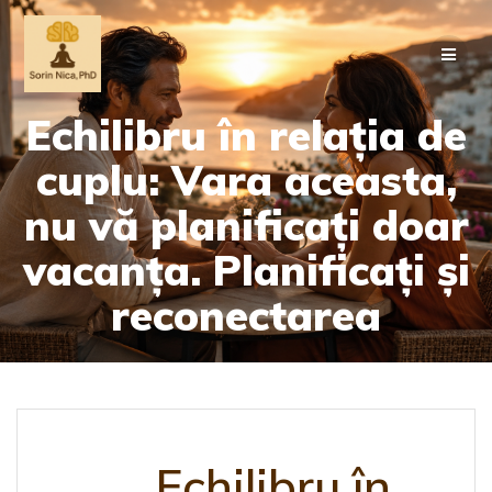
Skip
to
content
Echilibru în relația de
cuplu: Vara aceasta,
nu vă planificați doar
vacanța. Planificați și
reconectarea
Echilibru în