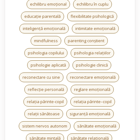
echilibru emoțional
echilibru în cuplu
educație parentală
flexibilitate psihologică
inteligență emoțională
intimitate emoțională
mindfulness
parenting conștient
psihologia copilului
psihologia relațiilor
psihologie aplicată
psihologie clinică
reconectare cu sine
reconectare emoțională
reflecție personală
reglare emoțională
relația părinte-copil
relația părinte–copil
relații sănătoase
siguranță emoțională
sistem nervos autonom
sănătate emoțională
sănătate mintală
sănătate relațională