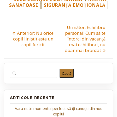
SĂNĂTOASE
SIGURANȚĂ EMOȚIONALĂ
Navigare
Articolul
Următor:
Echilibru
în
următor:
Articolul
Anterior:
Nu orice
personal: Cum să te
anterior:
copil liniștit este un
întorci din vacanță
articole
copil fericit
mai echilibrat, nu
doar mai bronzat
Caută
ARTICOLE RECENTE
Vara este momentul perfect să îți cunoști din nou
copilul