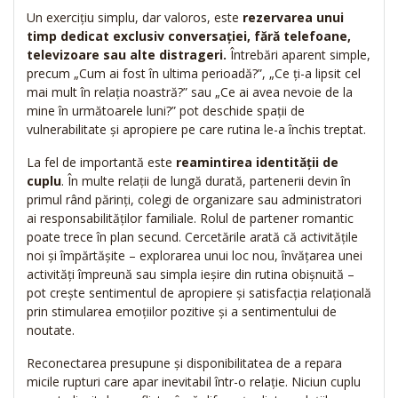
Un exercițiu simplu, dar valoros, este
rezervarea unui
timp dedicat exclusiv conversației, fără telefoane,
televizoare sau alte distrageri.
Întrebări aparent simple,
precum „Cum ai fost în ultima perioadă?”, „Ce ți-a lipsit cel
mai mult în relația noastră?” sau „Ce ai avea nevoie de la
mine în următoarele luni?” pot deschide spații de
vulnerabilitate și apropiere pe care rutina le-a închis treptat.
La fel de importantă este
reamintirea identității de
cuplu
. În multe relații de lungă durată, partenerii devin în
primul rând părinți, colegi de organizare sau administratori
ai responsabilităților familiale. Rolul de partener romantic
poate trece în plan secund. Cercetările arată că activitățile
noi și împărtășite – explorarea unui loc nou, învățarea unei
activități împreună sau simpla ieșire din rutina obișnuită –
pot crește sentimentul de apropiere și satisfacția relațională
prin stimularea emoțiilor pozitive și a sentimentului de
noutate.
Reconectarea presupune și disponibilitatea de a repara
micile rupturi care apar inevitabil într-o relație. Niciun cuplu