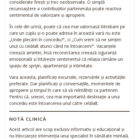
considerate firești și trec neobservate. O simplă
recunoaștere a contribuțiilor partenerului poate reactiva
sentimentul de valorizare și apropiere.
În cele din urmă, poate că cea mai valoroasă întrebare pe
care un cuplu și-o poate adresa în această vară nu este
„Unde plecăm în concediu?”, ci „Cum vrem să ne simțim
unul cu celălalt atunci când ne întoarcem?”. Vacanțele
creează amintiri, însă reconectarea creează siguranță
emoțională și întărește sentimentul că relația rămâne un
spațiu de sprijin, apartenență și intimitate.
Vara aceasta, planificați excursiile, rezervările și activitățile
preferate. Dar planificați și conversațiile, momentele de
apropiere și timpul în care să vă reîntâlniți ca parteneri.
Pentru că, uneori, cea mai importantă destinație a unui
concediu este întoarcerea unul către celălalt.
NOTĂ CLINICĂ
Acest articol are scop exclusiv informativ și educațional și
nu înlocuiește intervenția unui specialist în sănătate mintală.