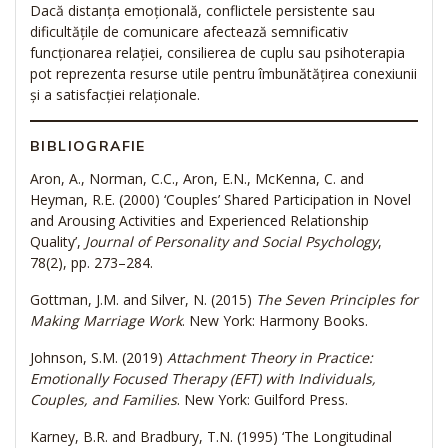
Dacă distanța emoțională, conflictele persistente sau
dificultățile de comunicare afectează semnificativ
funcționarea relației, consilierea de cuplu sau psihoterapia
pot reprezenta resurse utile pentru îmbunătățirea conexiunii
și a satisfacției relaționale.
BIBLIOGRAFIE
Aron, A., Norman, C.C., Aron, E.N., McKenna, C. and
Heyman, R.E. (2000) ‘Couples’ Shared Participation in Novel
and Arousing Activities and Experienced Relationship
Quality’,
Journal of Personality and Social Psychology
,
78(2), pp. 273–284.
Gottman, J.M. and Silver, N. (2015)
The Seven Principles for
Making Marriage Work
. New York: Harmony Books.
Johnson, S.M. (2019)
Attachment Theory in Practice:
Emotionally Focused Therapy (EFT) with Individuals,
Couples, and Families
. New York: Guilford Press.
Karney, B.R. and Bradbury, T.N. (1995) ‘The Longitudinal