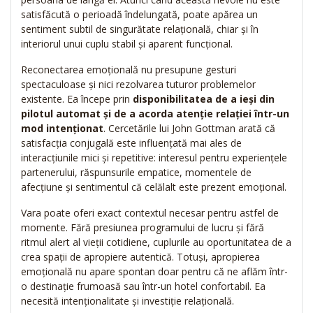
satisfăcută o perioadă îndelungată, poate apărea un
sentiment subtil de singurătate relațională, chiar și în
interiorul unui cuplu stabil și aparent funcțional.
Reconectarea emoțională nu presupune gesturi
spectaculoase și nici rezolvarea tuturor problemelor
existente. Ea începe prin
disponibilitatea de a ieși din
pilotul automat și de a acorda atenție relației într-un
mod intenționat
. Cercetările lui John Gottman arată că
satisfacția conjugală este influențată mai ales de
interacțiunile mici și repetitive: interesul pentru experiențele
partenerului, răspunsurile empatice, momentele de
afecțiune și sentimentul că celălalt este prezent emoțional.
Vara poate oferi exact contextul necesar pentru astfel de
momente. Fără presiunea programului de lucru și fără
ritmul alert al vieții cotidiene, cuplurile au oportunitatea de a
crea spații de apropiere autentică. Totuși, apropierea
emoțională nu apare spontan doar pentru că ne aflăm într-
o destinație frumoasă sau într-un hotel confortabil. Ea
necesită intenționalitate și investiție relațională.