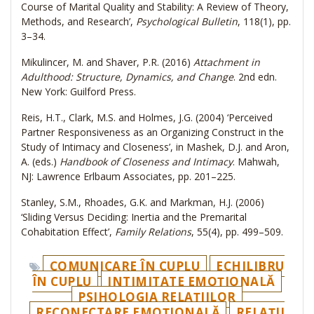
Course of Marital Quality and Stability: A Review of Theory,
Methods, and Research’,
Psychological Bulletin
, 118(1), pp.
3–34.
Mikulincer, M. and Shaver, P.R. (2016)
Attachment in
Adulthood: Structure, Dynamics, and Change
. 2nd edn.
New York: Guilford Press.
Reis, H.T., Clark, M.S. and Holmes, J.G. (2004) ‘Perceived
Partner Responsiveness as an Organizing Construct in the
Study of Intimacy and Closeness’, in Mashek, D.J. and Aron,
A. (eds.)
Handbook of Closeness and Intimacy
. Mahwah,
NJ: Lawrence Erlbaum Associates, pp. 201–225.
Stanley, S.M., Rhoades, G.K. and Markman, H.J. (2006)
‘Sliding Versus Deciding: Inertia and the Premarital
Cohabitation Effect’,
Family Relations
, 55(4), pp. 499–509.
COMUNICARE ÎN CUPLU
ECHILIBRU
ÎN CUPLU
INTIMITATE EMOȚIONALĂ
PSIHOLOGIA RELAȚIILOR
RECONECTARE EMOȚIONALĂ
RELAȚII