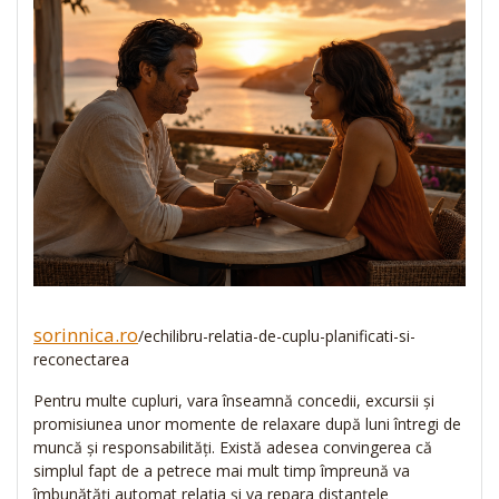
sorinnica.ro
/echilibru-relatia-de-cuplu-planificati-si-
reconectarea
Pentru multe cupluri, vara înseamnă concedii, excursii și
promisiunea unor momente de relaxare după luni întregi de
muncă și responsabilități. Există adesea convingerea că
simplul fapt de a petrece mai mult timp împreună va
îmbunătăți automat relația și va repara distanțele