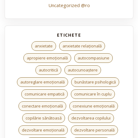
Uncategorized @ro
anxietate
anxietate relațională
apropiere emoțională
autocompasiune
autocritică
autocunoaștere
autoreglare emoțională
bunăstare psihologică
comunicare empatică
comunicare în cuplu
conectare emoțională
conexiune emoțională
copilărie sănătoasă
dezvoltarea copilului
dezvoltare emoțională
dezvoltare personală