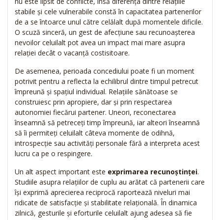
nu este lipsit de conflicte, însă diferența dintre relațiile
stabile și cele vulnerabile constă în capacitatea partenerilor
de a se întoarce unul către celălalt după momentele dificile.
O scuză sinceră, un gest de afecțiune sau recunoașterea
nevoilor celuilalt pot avea un impact mai mare asupra
relației decât o vacanță costisitoare.
De asemenea, perioada concediului poate fi un moment
potrivit pentru a reflecta la echilibrul dintre timpul petrecut
împreună și spațiul individual. Relațiile sănătoase se
construiesc prin apropiere, dar și prin respectarea
autonomiei fiecărui partener. Uneori, reconectarea
înseamnă să petreceți timp împreună, iar alteori înseamnă
să îi permiteți celuilalt câteva momente de odihnă,
introspecție sau activități personale fără a interpreta acest
lucru ca pe o respingere.
Un alt aspect important este
exprimarea recunoștinței
.
Studiile asupra relațiilor de cuplu au arătat că partenerii care
își exprimă aprecierea reciprocă raportează niveluri mai
ridicate de satisfacție și stabilitate relațională. În dinamica
zilnică, gesturile și eforturile celuilalt ajung adesea să fie