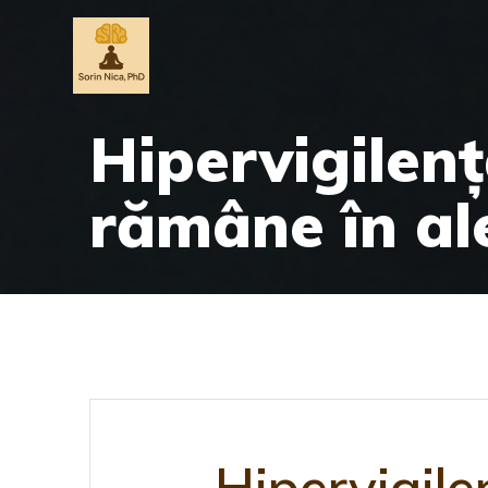
Skip
to
content
Hipervigilen
rămâne în ale
Hipervigil