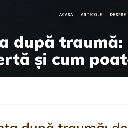
ACASA
ARTICOLE
DESPRE
ța după traumă: 
rtă și cum poate
ența după traumă: de