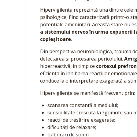
Hipervigilența reprezintă una dintre cele 
psihologice, fiind caracterizată printr-o s
potențiale amenințări. Această stare nu est
a sistemului nervos în urma expunerii l
copleșitoare
.
Din perspectivă neurobiologică, trauma de
detectarea și procesarea pericolului.
Amig
hiperreactivă, în timp ce
cortexul prefron
eficiența în inhibarea reacțiilor emoțional
conduce la o interpretare exagerată a stimu
Hipervigilența se manifestă frecvent prin:
scanarea constantă a mediului;
sensibilitate crescută la zgomote sau m
reacții de tresărire exagerate;
dificultăți de relaxare;
tulburări de somn;