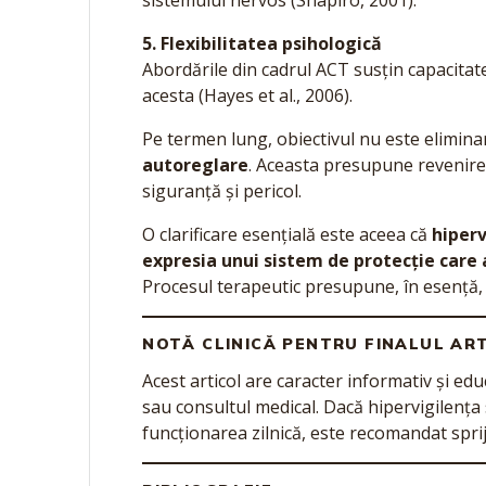
sistemului nervos (Shapiro, 2001).
5. Flexibilitatea psihologică
Abordările din cadrul ACT susțin capacitate
acesta (Hayes et al., 2006).
Pe termen lung, obiectivul nu este elimina
autoreglare
. Aceasta presupune revenirea 
siguranță și pericol.
O clarificare esențială este aceea că
hiperv
expresia unui sistem de protecție care 
Procesul terapeutic presupune, în esență, r
NOTĂ CLINICĂ PENTRU FINALUL AR
Acest articol are caracter informativ și ed
sau consultul medical. Dacă hipervigilenț
funcționarea zilnică, este recomandat sprij