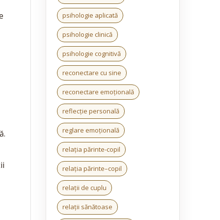
e
psihologie aplicată
psihologie clinică
psihologie cognitivă
reconectare cu sine
reconectare emoțională
reflecție personală
reglare emoțională
ă.
relația părinte-copil
ii
relația părinte–copil
relații de cuplu
relații sănătoase