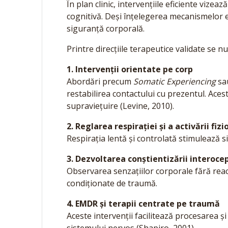
În plan clinic, intervențiile eficiente vizeaz
cognitivă. Deși înțelegerea mecanismelor 
siguranță corporală.
Printre direcțiile terapeutice validate se n
1. Intervenții orientate pe corp
Abordări precum
Somatic Experiencing
sau
restabilirea contactului cu prezentul. Aces
supraviețuire (Levine, 2010).
2. Reglarea respirației și a activării fizi
Respirația lentă și controlată stimulează s
3. Dezvoltarea conștientizării interoce
Observarea senzațiilor corporale fără reacț
condiționate de traumă.
4. EMDR și terapii centrate pe traumă
Aceste intervenții facilitează procesarea ș