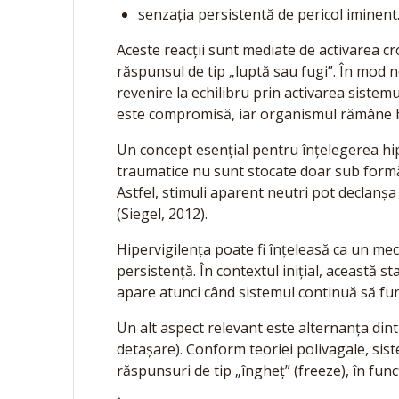
senzația persistentă de pericol iminent
Aceste reacții sunt mediate de activarea c
răspunsul de tip „luptă sau fugi”. În mod 
revenire la echilibru prin activarea sistemu
este compromisă, iar organismul rămâne bl
Un concept esențial pentru înțelegerea hip
traumatice nu sunt stocate doar sub formă d
Astfel, stimuli aparent neutri pot declanșa 
(Siegel, 2012).
Hipervigilența poate fi înțeleasă ca un me
persistență. În contextul inițial, această s
apare atunci când sistemul continuă să func
Un alt aspect relevant este alternanța dint
detașare). Conform teoriei polivagale, sist
răspunsuri de tip „îngheț” (freeze), în fun