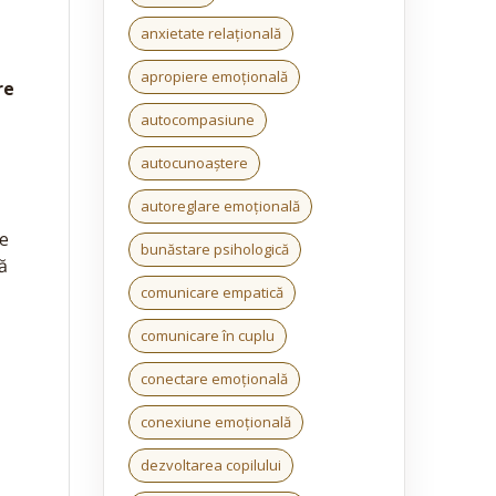
anxietate relațională
apropiere emoțională
re
autocompasiune
autocunoaștere
autoreglare emoțională
ce
bunăstare psihologică
ă
comunicare empatică
comunicare în cuplu
conectare emoțională
conexiune emoțională
dezvoltarea copilului