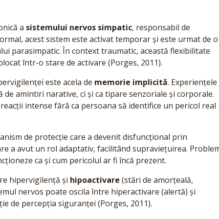
.
ronică a
sistemului nervos simpatic
, responsabil de
normal, acest sistem este activat temporar și este urmat de o
lui parasimpatic. În context traumatic, această flexibilitate
ocat într-o stare de activare (Porges, 2011).
ervigilenței este acela de
memorie implicită
. Experiențele
e amintiri narative, ci și ca tipare senzoriale și corporale.
reacții intense fără ca persoana să identifice un pericol real
canism de protecție care a devenit disfuncțional prin
tare a avut un rol adaptativ, facilitând supraviețuirea. Proble
ționeze ca și cum pericolul ar fi încă prezent.
re hipervigilență și
hipoactivare
(stări de amorțeală,
emul nervos poate oscila între hiperactivare (alertă) și
cție de percepția siguranței (Porges, 2011).