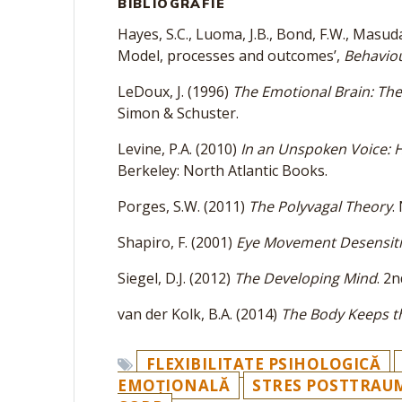
BIBLIOGRAFIE
Hayes, S.C., Luoma, J.B., Bond, F.W., Masud
Model, processes and outcomes’,
Behavio
LeDoux, J. (1996)
The Emotional Brain: The
Simon & Schuster.
Levine, P.A. (2010)
In an Unspoken Voice:
Berkeley: North Atlantic Books.
Porges, S.W. (2011)
The Polyvagal Theory
.
Shapiro, F. (2001)
Eye Movement Desensiti
Siegel, D.J. (2012)
The Developing Mind
. 2
van der Kolk, B.A. (2014)
The Body Keeps t
FLEXIBILITATE PSIHOLOGICĂ
EMOȚIONALĂ
STRES POSTTRAU