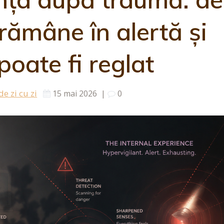
rămâne în alertă și
oate fi reglat
e zi cu zi
15 mai 2026
|
0