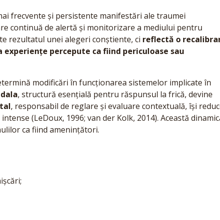
mai frecvente și persistente manifestări ale traumei
tare continuă de alertă și monitorizare a mediului pentru
e rezultatul unei alegeri conștiente, ci
reflectă o recalibra
a experiențe percepute ca fiind periculoase sau
termină modificări în funcționarea sistemelor implicate în
dala
, structură esențială pentru răspunsul la frică, devine
tal
, responsabil de reglare și evaluare contextuală, își redu
e intense (LeDoux, 1996; van der Kolk, 2014). Această dinamic
lilor ca fiind amenințători.
ișcări;