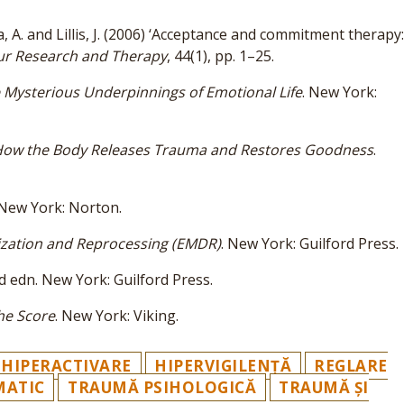
a, A. and Lillis, J. (2006) ‘Acceptance and commitment therapy
ur Research and Therapy
, 44(1), pp. 1–25.
 Mysterious Underpinnings of Emotional Life
. New York:
 How the Body Releases Trauma and Restores Goodness
.
 New York: Norton.
zation and Reprocessing (EMDR)
. New York: Guilford Press.
nd edn. New York: Guilford Press.
he Score
. New York: Viking.
HIPERACTIVARE
HIPERVIGILENȚĂ
REGLARE
MATIC
TRAUMĂ PSIHOLOGICĂ
TRAUMĂ ȘI