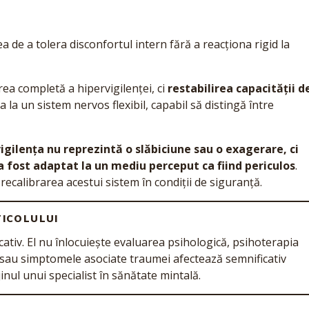
a de a tolera disconfortul intern fără a reacționa rigid la
rea completă a hipervigilenței, ci
restabilirea capacității d
la un sistem nervos flexibil, capabil să distingă între
igilența nu reprezintă o slăbiciune sau o exagerare, ci
a fost adaptat la un mediu perceput ca fiind periculos
.
ecalibrarea acestui sistem în condiții de siguranță.
TICOLULUI
ucativ. El nu înlocuiește evaluarea psihologică, psihoterapia
a sau simptomele asociate traumei afectează semnificativ
inul unui specialist în sănătate mintală.