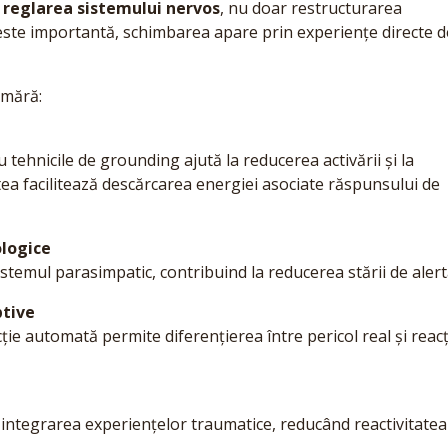
ă
reglarea sistemului nervos
, nu doar restructurarea
este importantă, schimbarea apare prin experiențe directe d
umără:
 tehnicile de grounding ajută la reducerea activării și la
tea facilitează descărcarea energiei asociate răspunsului de
ologice
istemul parasimpatic, contribuind la reducerea stării de alert
ptive
ie automată permite diferențierea între pericol real și reacț
i integrarea experiențelor traumatice, reducând reactivitatea