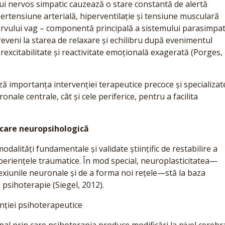
ui nervos simpatic cauzează o stare constantă de alertă
ipertensiune arterială, hiperventilație și tensiune musculară
 nervului vag – componentă principală a sistemului parasimpat
reveni la starea de relaxare și echilibru după evenimentul
rexcitabilitate și reactivitate emoțională exagerată (Porges,
ză importanța intervenției terapeutice precoce și specializat
nale centrale, cât și cele periferice, pentru a facilita
ecare neuropsihologică
dalități fundamentale și validate științific de restabilire a
periențele traumatice. În mod special, neuroplasticitatea—
exiunile neuronale și de a forma noi rețele—stă la baza
 psihoterapie (Siegel, 2012).
nției psihoterapeutice