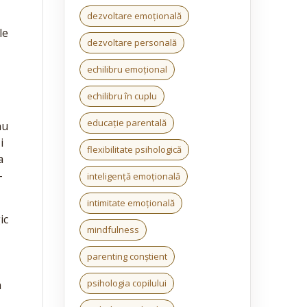
dezvoltare emoțională
le
dezvoltare personală
echilibru emoțional
echilibru în cuplu
educație parentală
au
i
flexibilitate psihologică
a
-
inteligență emoțională
intimitate emoțională
ic
mindfulness
parenting conștient
psihologia copilului
m