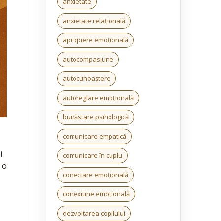
anxietate
anxietate relațională
apropiere emoțională
autocompasiune
autocunoaștere
autoreglare emoțională
bunăstare psihologică
comunicare empatică
i
comunicare în cuplu
t o
conectare emoțională
conexiune emoțională
dezvoltarea copilului