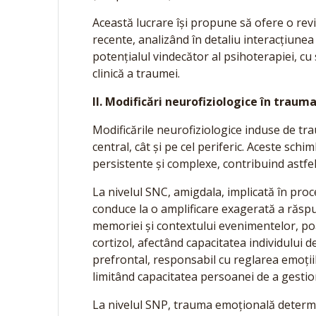
Această lucrare își propune să ofere o reviz
recente, analizând în detaliu interacțiune
potențialul vindecător al psihoterapiei, cu
clinică a traumei.
II. Modificări neurofiziologice în trau
Modificările neurofiziologice induse de t
central, cât și pe cel periferic. Aceste sch
persistente și complexe, contribuind astfel 
La nivelul SNC, amigdala, implicată în proce
conduce la o amplificare exagerată a răspu
memoriei și contextului evenimentelor, poa
cortizol, afectând capacitatea individului de
prefrontal, responsabil cu reglarea emoțiilo
limitând capacitatea persoanei de a gestio
La nivelul SNP, trauma emoțională determin