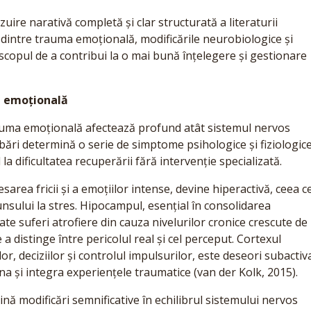
uire narativă completă și clar structurată a literaturii
a dintre trauma emoțională, modificările neurobiologice și
 scopul de a contribui la o mai bună înțelegere și gestionare
ma emoțională
rauma emoțională afectează profund atât sistemul nervos
imbări determină o serie de simptome psihologice și fiziologic
la dificultatea recuperării fără intervenție specializată.
sarea fricii și a emoțiilor intense, devine hiperactivă, ceea c
nsului la stres. Hipocampul, esențial în consolidarea
te suferi atrofiere din cauza nivelurilor cronice crescute de
 a distinge între pericolul real și cel perceput. Cortexul
r, deciziilor și controlul impulsurilor, este deseori subactiva
na și integra experiențele traumatice (van der Kolk, 2015).
ă modificări semnificative în echilibrul sistemului nervos