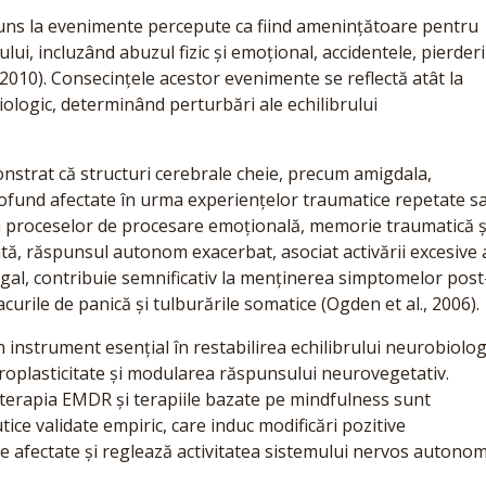
ns la evenimente percepute ca fiind amenințătoare pentru
ului, incluzând abuzul fizic și emoțional, accidentele, pierderi
2010). Consecințele acestor evenimente se reflectă atât la
iziologic, determinând perturbări ale echilibrului
onstrat că structuri cerebrale cheie, precum amigdala,
rofund afectate în urma experiențelor traumatice repetate s
rea proceselor de procesare emoțională, memorie traumatică ș
tă, răspunsul autonom exacerbat, asociat activării excesive 
vagal, contribuie semnificativ la menținerea simptomelor post
curile de panică și tulburările somatice (Ogden et al., 2006).
 instrument esențial în restabilirea echilibrului neurobiolog
oplasticitate și modularea răspunsului neurovegetativ.
terapia EMDR și terapiile bazate pe mindfulness sunt
e validate empiric, care induc modificări pozitive
e afectate și reglează activitatea sistemului nervos autono