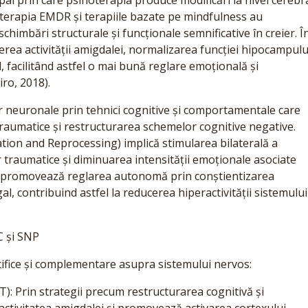
al prin care psihoterapia produce modificări la nivel cerebra
terapia EMDR și terapiile bazate pe mindfulness au
chimbări structurale și funcționale semnificative în creier. Î
derea activității amigdalei, normalizarea funcției hipocampulu
al, facilitând astfel o mai bună reglare emoțională și
ro, 2018).
r neuronale prin tehnici cognitive și comportamentale care
aumatice și restructurarea schemelor cognitive negative.
on and Reprocessing) implică stimularea bilaterală a
or traumatice și diminuarea intensității emoționale asociate
s promovează reglarea autonomă prin conștientizarea
l, contribuind astfel la reducerea hiperactivității sistemului
C și SNP
cifice și complementare asupra sistemului nervos:
: Prin strategii precum restructurarea cognitivă și