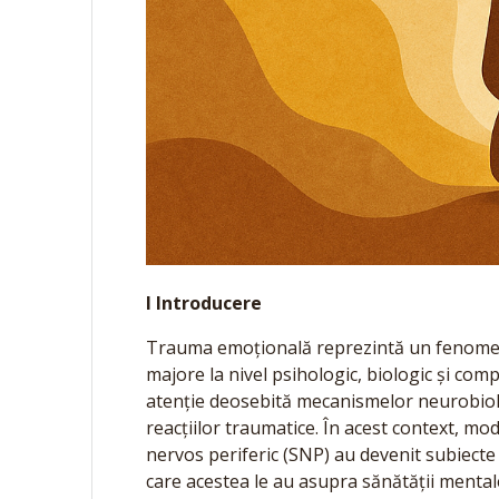
I Introducere
Trauma emoțională reprezintă un fenomen 
majore la nivel psihologic, biologic și comp
atenție deosebită mecanismelor neurobiolo
reacțiilor traumatice. În acest context, mod
nervos periferic (SNP) au devenit subiecte 
care acestea le au asupra sănătății mentale