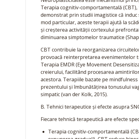
Neuroplasticitatea este mecanismul princip
Terapia cognitiv-comportamentală (CBT), 
demonstrat prin studii imagistice că induc s
mod particular, aceste terapii ajută la scă
și creșterea activității cortexului prefront
diminuarea simptomelor traumatice (Shapi
CBT contribuie la reorganizarea circuitelo
provoacă reinterpretarea evenimentelor tr
Terapia EMDR (Eye Movement Desensitizati
creierului, facilitând procesarea amintiril
acestora. Terapiile bazate pe mindfulnes
prezentului și îmbunătățirea tonusului vaga
simpatic (van der Kolk, 2015).
B. Tehnici terapeutice și efecte asupra SN
Fiecare tehnică terapeutică are efecte spe
Terapia cognitiv-comportamentală (CBT)