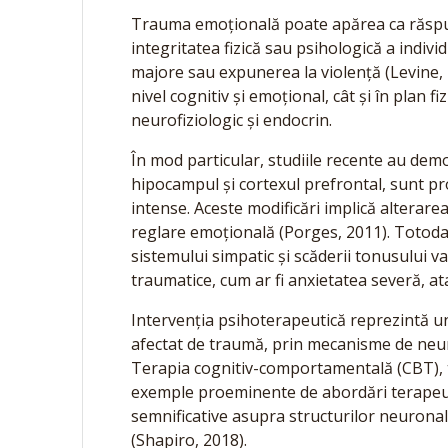
Trauma emoțională poate apărea ca răspu
integritatea fizică sau psihologică a individ
majore sau expunerea la violență (Levine, 
nivel cognitiv și emoțional, cât și în plan f
neurofiziologic și endocrin.
În mod particular, studiile recente au dem
hipocampul și cortexul prefrontal, sunt p
intense. Aceste modificări implică altera
reglare emoțională (Porges, 2011). Totoda
sistemului simpatic și scăderii tonusului 
traumatice, cum ar fi anxietatea severă, ata
Intervenția psihoterapeutică reprezintă un
afectat de traumă, prin mecanisme de neur
Terapia cognitiv-comportamentală (CBT), 
exemple proeminente de abordări terapeutic
semnificative asupra structurilor neuronal
(Shapiro, 2018).