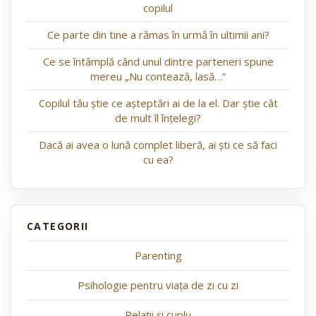
copilul
Ce parte din tine a rămas în urmă în ultimii ani?
Ce se întâmplă când unul dintre parteneri spune
mereu „Nu contează, lasă…”
Copilul tău știe ce așteptări ai de la el. Dar știe cât
de mult îl înțelegi?
Dacă ai avea o lună complet liberă, ai ști ce să faci
cu ea?
Parenting
Psihologie pentru viața de zi cu zi
Relații și cuplu