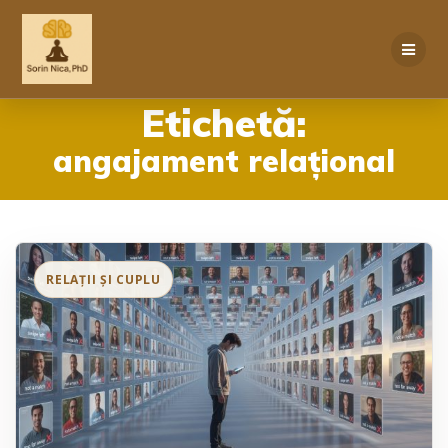
Skip
to
content
Etichetă:
angajament relațional