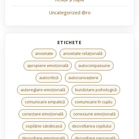
Uncategorized @ro
anxietate
anxietate relațională
apropiere emoțională
autocompasiune
autocritică
autocunoaștere
autoreglare emoțională
bunăstare psihologică
comunicare empatică
comunicare în cuplu
conectare emoțională
conexiune emoțională
copilărie sănătoasă
dezvoltarea copilului
dezvoltare emoțională
dezvoltare personală