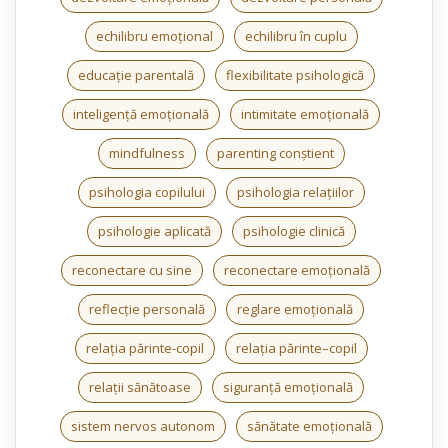
echilibru emoțional
echilibru în cuplu
educație parentală
flexibilitate psihologică
inteligență emoțională
intimitate emoțională
mindfulness
parenting conștient
psihologia copilului
psihologia relațiilor
psihologie aplicată
psihologie clinică
reconectare cu sine
reconectare emoțională
reflecție personală
reglare emoțională
relația părinte-copil
relația părinte–copil
relații sănătoase
siguranță emoțională
sistem nervos autonom
sănătate emoțională