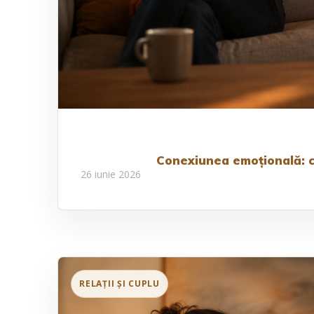
Conexiunea emoțională: c
26 iunie 2026