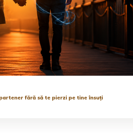
artener fără să te pierzi pe tine însuți