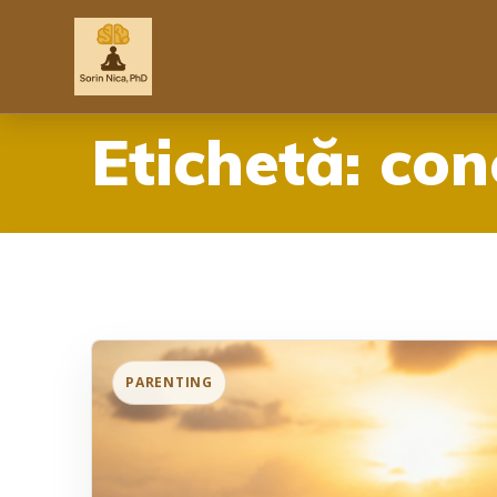
Skip
to
content
Etichetă:
con