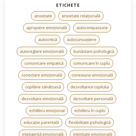
anxietate
anxietate relațională
apropiere emoțională
autocompasiune
autocritică
autocunoaștere
autoreglare emoțională
bunăstare psihologică
comunicare empatică
comunicare în cuplu
conectare emoțională
conexiune emoțională
copilărie sănătoasă
dezvoltarea copilului
dezvoltare emoțională
dezvoltare personală
echilibru emoțional
echilibru în cuplu
educație parentală
flexibilitate psihologică
inteligență emoțională
intimitate emoțională