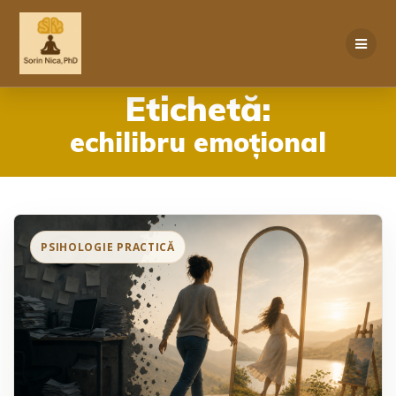
Skip
to
content
Etichetă:
echilibru emoțional