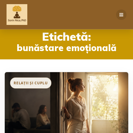
Skip
to
content
Etichetă:
bunăstare emoțională