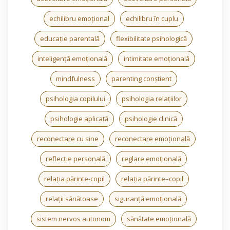
echilibru emoțional
echilibru în cuplu
educație parentală
flexibilitate psihologică
inteligență emoțională
intimitate emoțională
mindfulness
parenting conștient
psihologia copilului
psihologia relațiilor
psihologie aplicată
psihologie clinică
reconectare cu sine
reconectare emoțională
reflecție personală
reglare emoțională
relația părinte-copil
relația părinte–copil
relații sănătoase
siguranță emoțională
sistem nervos autonom
sănătate emoțională