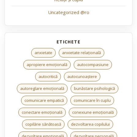
Uncategorized @ro
anxietate
anxietate relațională
apropiere emoțională
autocompasiune
autocritică
autocunoaștere
autoreglare emoțională
bunăstare psihologică
comunicare empatică
comunicare în cuplu
conectare emoțională
conexiune emoțională
copilărie sănătoasă
dezvoltarea copilului
dezvoltare emoțională
dezvoltare personală