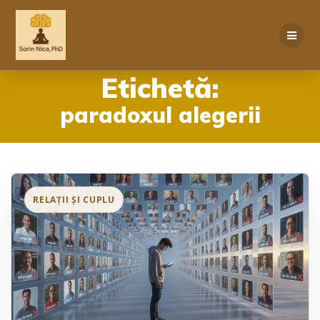
Skip
to
content
Etichetă:
paradoxul alegerii