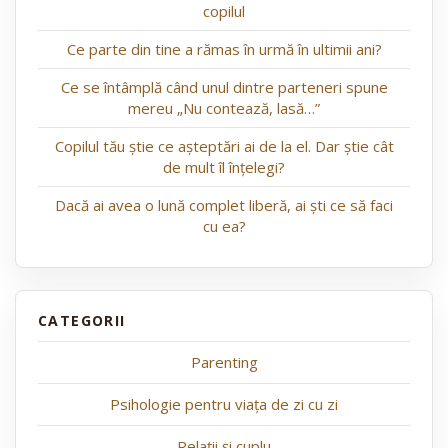
copilul
Ce parte din tine a rămas în urmă în ultimii ani?
Ce se întâmplă când unul dintre parteneri spune
mereu „Nu contează, lasă…”
Copilul tău știe ce așteptări ai de la el. Dar știe cât
de mult îl înțelegi?
Dacă ai avea o lună complet liberă, ai ști ce să faci
cu ea?
Parenting
Psihologie pentru viața de zi cu zi
Relații și cuplu