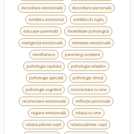
dezvoltare emoțională
dezvoltare personală
echilibru emoțional
echilibru în cuplu
educație parentală
flexibilitate psihologică
inteligență emoțională
intimitate emoțională
mindfulness
parenting conștient
psihologia copilului
psihologia relațiilor
psihologie aplicată
psihologie clinică
psihologie cognitivă
reconectare cu sine
reconectare emoțională
reflecție personală
reglare emoțională
relația cu sine
relația părinte-copil
relația părinte–copil