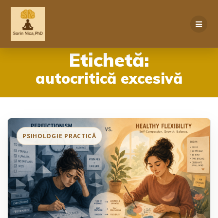
Skip
to
content
Etichetă:
autocritică excesivă