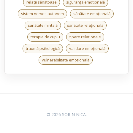
relații sănătoase
siguranță emoțională
sistem nervos autonom
sănătate emoțională
sănătate mintală
sănătate relațională
terapie de cuplu
tipare relaționale
traumă psihologică
validare emoțională
vulnerabilitate emoțională