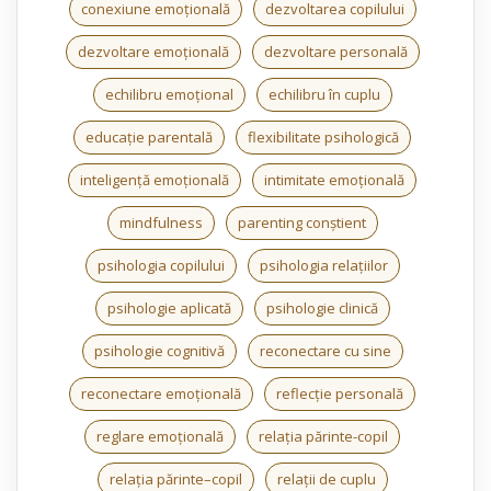
conexiune emoțională
dezvoltarea copilului
dezvoltare emoțională
dezvoltare personală
echilibru emoțional
echilibru în cuplu
educație parentală
flexibilitate psihologică
inteligență emoțională
intimitate emoțională
mindfulness
parenting conștient
psihologia copilului
psihologia relațiilor
psihologie aplicată
psihologie clinică
psihologie cognitivă
reconectare cu sine
reconectare emoțională
reflecție personală
reglare emoțională
relația părinte-copil
relația părinte–copil
relații de cuplu