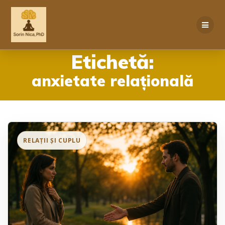
Skip
to
content
Etichetă:
anxietate relațională