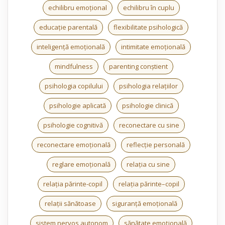
echilibru emoțional
echilibru în cuplu
educație parentală
flexibilitate psihologică
inteligență emoțională
intimitate emoțională
mindfulness
parenting conștient
psihologia copilului
psihologia relațiilor
psihologie aplicată
psihologie clinică
psihologie cognitivă
reconectare cu sine
reconectare emoțională
reflecție personală
reglare emoțională
relația cu sine
relația părinte-copil
relația părinte–copil
relații sănătoase
siguranță emoțională
sistem nervos autonom
sănătate emoțională