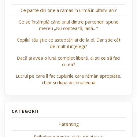
Ce parte din tine a rămas în urmă în ultimii ani?
Ce se întâmplă când unul dintre parteneri spune
mereu „Nu contează, lasă…”
Copilul tău știe ce așteptări ai de la el. Dar știe cât
de mult îl înțelegi?
Dacă ai avea o lună complet liberă, ai ști ce să faci
cu ea?
Lucrul pe care îl fac cuplurile care rămân apropiate,
chiar și după ani împreună
Parenting
Psihologie pentru viața de zi cu zi