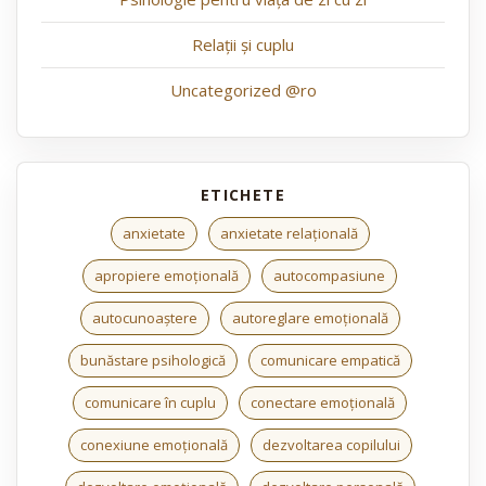
Relații și cuplu
Uncategorized @ro
anxietate
anxietate relațională
apropiere emoțională
autocompasiune
autocunoaștere
autoreglare emoțională
bunăstare psihologică
comunicare empatică
comunicare în cuplu
conectare emoțională
conexiune emoțională
dezvoltarea copilului