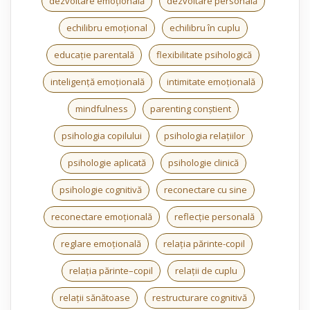
dezvoltare emoțională
dezvoltare personală
echilibru emoțional
echilibru în cuplu
educație parentală
flexibilitate psihologică
inteligență emoțională
intimitate emoțională
mindfulness
parenting conștient
psihologia copilului
psihologia relațiilor
psihologie aplicată
psihologie clinică
psihologie cognitivă
reconectare cu sine
reconectare emoțională
reflecție personală
reglare emoțională
relația părinte-copil
relația părinte–copil
relații de cuplu
relații sănătoase
restructurare cognitivă