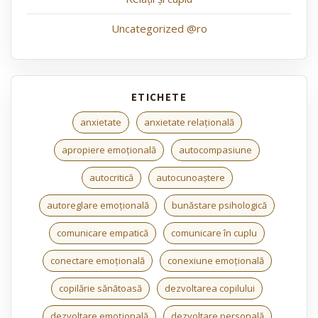
Uncategorized @ro
anxietate
anxietate relațională
apropiere emoțională
autocompasiune
autocritică
autocunoaștere
autoreglare emoțională
bunăstare psihologică
comunicare empatică
comunicare în cuplu
conectare emoțională
conexiune emoțională
copilărie sănătoasă
dezvoltarea copilului
dezvoltare emoțională
dezvoltare personală