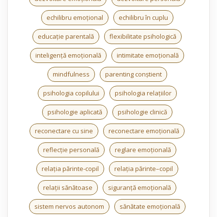
echilibru emoțional
echilibru în cuplu
educație parentală
flexibilitate psihologică
inteligență emoțională
intimitate emoțională
mindfulness
parenting conștient
psihologia copilului
psihologia relațiilor
psihologie aplicată
psihologie clinică
reconectare cu sine
reconectare emoțională
reflecție personală
reglare emoțională
relația părinte-copil
relația părinte–copil
relații sănătoase
siguranță emoțională
sistem nervos autonom
sănătate emoțională