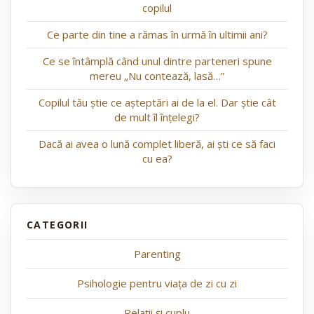
copilul
Ce parte din tine a rămas în urmă în ultimii ani?
Ce se întâmplă când unul dintre parteneri spune
mereu „Nu contează, lasă…”
Copilul tău știe ce așteptări ai de la el. Dar știe cât
de mult îl înțelegi?
Dacă ai avea o lună complet liberă, ai ști ce să faci
cu ea?
Parenting
Psihologie pentru viața de zi cu zi
Relații și cuplu