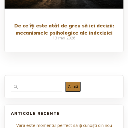
De ce îți este atât de greu să iei decizii:
mecanismele psihologice ale indeciziei
13 mai 2026
Caută
ARTICOLE RECENTE
Vara este momentul perfect să îți cunoști din nou