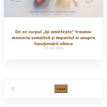
De ce corpul „își amintește” trauma:
memoria somatică și impactul ei asupra
funcționării zilnice
22 mai 2026
Caută