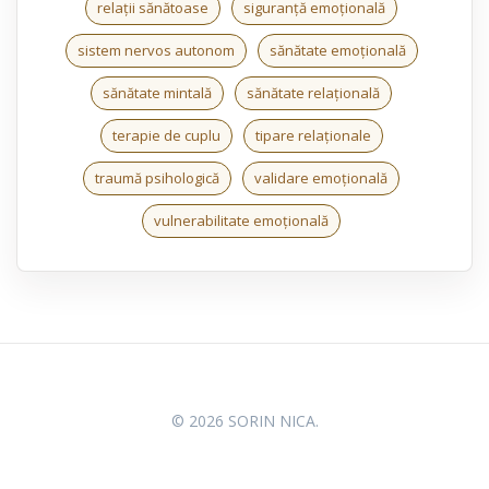
relații sănătoase
siguranță emoțională
sistem nervos autonom
sănătate emoțională
sănătate mintală
sănătate relațională
terapie de cuplu
tipare relaționale
traumă psihologică
validare emoțională
vulnerabilitate emoțională