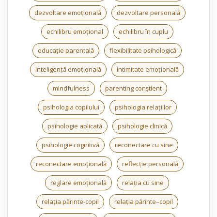
dezvoltare emoțională
dezvoltare personală
echilibru emoțional
echilibru în cuplu
educație parentală
flexibilitate psihologică
inteligență emoțională
intimitate emoțională
mindfulness
parenting conștient
psihologia copilului
psihologia relațiilor
psihologie aplicată
psihologie clinică
psihologie cognitivă
reconectare cu sine
reconectare emoțională
reflecție personală
reglare emoțională
relația cu sine
relația părinte-copil
relația părinte–copil