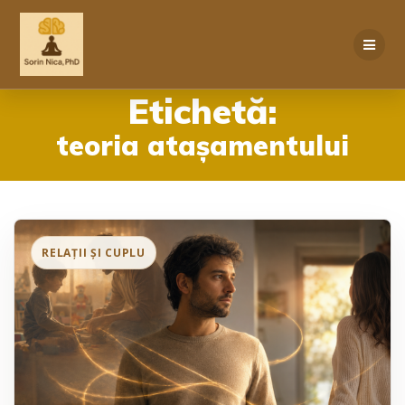
Skip
to
content
Etichetă:
teoria atașamentului