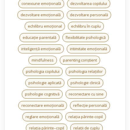
conexiune emoțională
dezvoltarea copilului
dezvoltare emoțională
dezvoltare personală
echilibru emoțional
echilibru în cuplu
educație parentală
flexibilitate psihologică
inteligență emoțională
intimitate emoțională
mindfulness
parenting conștient
psihologia copilului
psihologia relațiilor
psihologie aplicată
psihologie clinică
psihologie cognitivă
reconectare cu sine
reconectare emoțională
reflecție personală
reglare emoțională
relația părinte-copil
relația părinte–copil
relații de cuplu