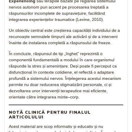
Experiencing
sau terapiile bazate pe reglarea sistemului
nervos autonom pun accent pe procesarea treptată a
răspunsurilor incomplete de supraviețuire, facilitând
integrarea experiențelor traumatice (Levine, 2010).
Un obiectiv central este creșterea capacității individului de a
recunoaște semnalele timpurii ale activării și de a interveni
înainte de instalarea completă a răspunsului de freeze.
În concluzie, răspunsul de tip „îngheț” reprezintă o
componentă fundamentală a modului în care organismul
răspunde la stres și amenințare. Deși poate fi perceput ca
disfuncțional în contexte cotidiene, el reflectă o adaptare
profundă a sistemului nervos. Înțelegerea acestui mecanism
permite nu doar reducerea stigmatizării personale, ci și
dezvoltarea unor intervenții terapeutice mai eficiente,
orientate către integrarea minte–corp.
NOTĂ CLINICĂ PENTRU FINALUL
ARTICOLULUI
Acest material are scop informativ și educativ și nu