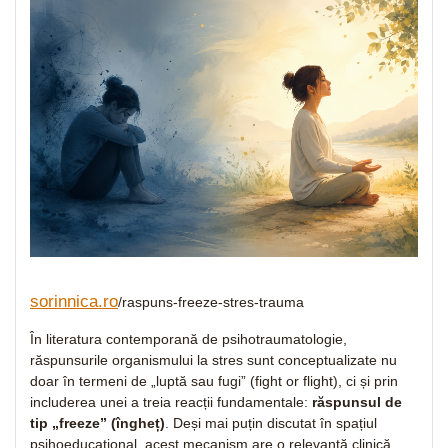
sorinnica.ro
/raspuns-freeze-stres-trauma
În literatura contemporană de psihotraumatologie,
răspunsurile organismului la stres sunt conceptualizate nu
doar în termeni de „luptă sau fugi” (fight or flight), ci și prin
includerea unei a treia reacții fundamentale:
răspunsul de
tip „freeze” (îngheț)
. Deși mai puțin discutat în spațiul
psihoeducațional, acest mecanism are o relevanță clinică