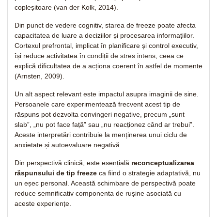
copleșitoare (van der Kolk, 2014).
Din punct de vedere cognitiv, starea de freeze poate afecta
capacitatea de luare a deciziilor și procesarea informațiilor.
Cortexul prefrontal, implicat în planificare și control executiv,
își reduce activitatea în condiții de stres intens, ceea ce
explică dificultatea de a acționa coerent în astfel de momente
(Arnsten, 2009).
Un alt aspect relevant este impactul asupra imaginii de sine.
Persoanele care experimentează frecvent acest tip de
răspuns pot dezvolta convingeri negative, precum „sunt
slab”, „nu pot face față” sau „nu reacționez când ar trebui”.
Aceste interpretări contribuie la menținerea unui ciclu de
anxietate și autoevaluare negativă.
Din perspectivă clinică, este esențială
reconceptualizarea
răspunsului de tip freeze
ca fiind o strategie adaptativă, nu
un eșec personal. Această schimbare de perspectivă poate
reduce semnificativ componenta de rușine asociată cu
aceste experiențe.