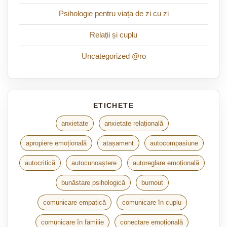
Psihologie pentru viața de zi cu zi
Relații și cuplu
Uncategorized @ro
anxietate
anxietate relațională
apropiere emoțională
atașament
autocompasiune
autocritică
autocunoaștere
autoreglare emoțională
bunăstare psihologică
burnout
comunicare empatică
comunicare în cuplu
comunicare în familie
conectare emoțională