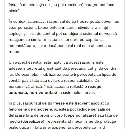
însoțită de senzația de „nu pot reacționa” sau „nu pot face
nimic”.
În context traumatic, răspunsul de tip freeze poate deveni un
tipar persistent. Experiențele în care individul s-a simțit
copleșit și lipsit de control pot condiționa sistemul nervos să
reacționeze similar în situații ulterioare percepute ca
amenințătoare, chiar dacă pericolul real este absent sau
redus.
Un aspect esențial este faptul că acest răspuns este
adesea interpretat greșit atât de persoană, cât și de cei din
jur. De exemplu, imobilizarea poate fi percepută ca lipsă de
voință, pasivitate sau evitarea responsabilității. Din
perspectivă clinică, însă, aceasta reflectă o
reacție
automată, non-voluntară
, a sistemului nervos.
În plus, răspunsul de tip freeze este frecvent asociat cu
fenomene de
disociere
. Acestea pot include senzații de
detașare față de propriul corp (depersonalizare) sau față de
mediu (derealizare), reprezentând mecanisme de protecție
psihologică în fața unei experiențe percepute ca fiind