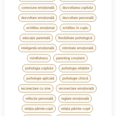
conexiune emoțională
dezvoltarea copilului
dezvoltare emoțională
dezvoltare personală
echilibru emoțional
echilibru în cuplu
educație parentală
flexibilitate psihologică
inteligență emoțională
intimitate emoțională
mindfulness
parenting conștient
psihologia copilului
psihologia relațiilor
psihologie aplicată
psihologie clinică
reconectare cu sine
reconectare emoțională
reflecție personală
reglare emoțională
relația părinte-copil
relația părinte–copil