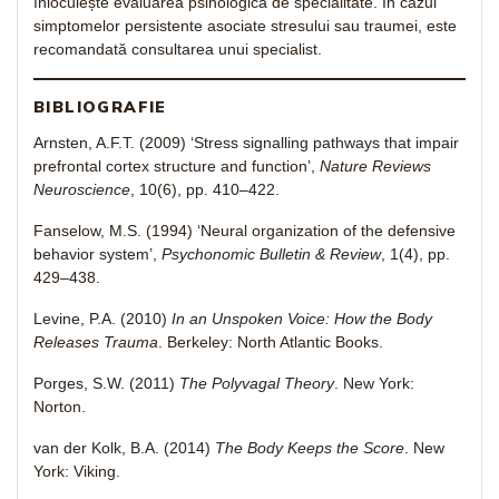
înlocuiește evaluarea psihologică de specialitate. În cazul
simptomelor persistente asociate stresului sau traumei, este
recomandată consultarea unui specialist.
BIBLIOGRAFIE
Arnsten, A.F.T. (2009) ‘Stress signalling pathways that impair
prefrontal cortex structure and function’,
Nature Reviews
Neuroscience
, 10(6), pp. 410–422.
Fanselow, M.S. (1994) ‘Neural organization of the defensive
behavior system’,
Psychonomic Bulletin & Review
, 1(4), pp.
429–438.
Levine, P.A. (2010)
In an Unspoken Voice: How the Body
Releases Trauma
. Berkeley: North Atlantic Books.
Porges, S.W. (2011)
The Polyvagal Theory
. New York:
Norton.
van der Kolk, B.A. (2014)
The Body Keeps the Score
. New
York: Viking.