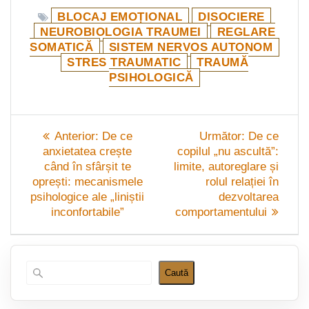
BLOCAJ EMOȚIONAL
DISOCIERE
NEUROBIOLOGIA TRAUMEI
REGLARE
SOMATICĂ
SISTEM NERVOS AUTONOM
STRES TRAUMATIC
TRAUMĂ
PSIHOLOGICĂ
Navigare
Articolul
Articolul
Anterior:
De ce
Următor:
De ce
în
anterior:
următor:
anxietatea crește
copilul „nu ascultă”:
când în sfârșit te
limite, autoreglare și
articole
oprești: mecanismele
rolul relației în
psihologice ale „liniștii
dezvoltarea
inconfortabile”
comportamentului
Caută