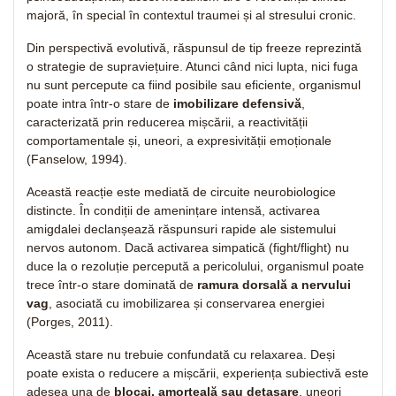
majoră, în special în contextul traumei și al stresului cronic.
Din perspectivă evolutivă, răspunsul de tip freeze reprezintă
o strategie de supraviețuire. Atunci când nici lupta, nici fuga
nu sunt percepute ca fiind posibile sau eficiente, organismul
poate intra într-o stare de
imobilizare defensivă
,
caracterizată prin reducerea mișcării, a reactivității
comportamentale și, uneori, a expresivității emoționale
(Fanselow, 1994).
Această reacție este mediată de circuite neurobiologice
distincte. În condiții de amenințare intensă, activarea
amigdalei declanșează răspunsuri rapide ale sistemului
nervos autonom. Dacă activarea simpatică (fight/flight) nu
duce la o rezoluție percepută a pericolului, organismul poate
trece într-o stare dominată de
ramura dorsală a nervului
vag
, asociată cu imobilizarea și conservarea energiei
(Porges, 2011).
Această stare nu trebuie confundată cu relaxarea. Deși
poate exista o reducere a mișcării, experiența subiectivă este
adesea una de
blocaj, amorțeală sau detașare
, uneori