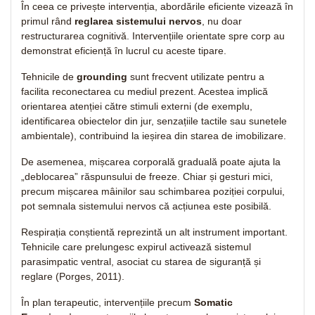
În ceea ce privește intervenția, abordările eficiente vizează în
primul rând
reglarea sistemului nervos
, nu doar
restructurarea cognitivă. Intervențiile orientate spre corp au
demonstrat eficiență în lucrul cu aceste tipare.
Tehnicile de
grounding
sunt frecvent utilizate pentru a
facilita reconectarea cu mediul prezent. Acestea implică
orientarea atenției către stimuli externi (de exemplu,
identificarea obiectelor din jur, senzațiile tactile sau sunetele
ambientale), contribuind la ieșirea din starea de imobilizare.
De asemenea, mișcarea corporală graduală poate ajuta la
„deblocarea” răspunsului de freeze. Chiar și gesturi mici,
precum mișcarea mâinilor sau schimbarea poziției corpului,
pot semnala sistemului nervos că acțiunea este posibilă.
Respirația conștientă reprezintă un alt instrument important.
Tehnicile care prelungesc expirul activează sistemul
parasimpatic ventral, asociat cu starea de siguranță și
reglare (Porges, 2011).
În plan terapeutic, intervențiile precum
Somatic