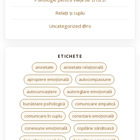
Relații și cuplu
Uncategorized @ro
anxietate
anxietate relațională
apropiere emoțională
autocompasiune
autocunoaștere
autoreglare emoțională
bunăstare psihologică
comunicare empatică
comunicare în cuplu
conectare emoțională
conexiune emoțională
copilărie sănătoasă