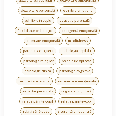
dezvoltarea copilului
dezvoltare emoțională
dezvoltare personală
echilibru emoțional
echilibru în cuplu
educație parentală
flexibilitate psihologică
inteligență emoțională
intimitate emoțională
mindfulness
parenting conștient
psihologia copilului
psihologia relațiilor
psihologie aplicată
psihologie clinică
psihologie cognitivă
reconectare cu sine
reconectare emoțională
reflecție personală
reglare emoțională
relația părinte-copil
relația părinte–copil
relații sănătoase
siguranță emoțională