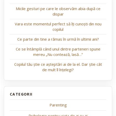
Micile gesturi pe care le observăm abia după ce
dispar
Vara este momentul perfect să îți cunoști din nou
copilul
Ce parte din tine a rămas în urmă în ultimii ani?
Ce se întâmplă când unul dintre parteneri spune
mereu „Nu contează, lasă…”
Copilul tău știe ce așteptări ai de la el. Dar știe cât
de mult îl înțelegi?
Parenting
Psihologie pentru viața de zi cu zi